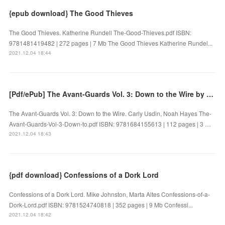
{epub download} The Good Thieves
The Good Thieves. Katherine Rundell The-Good-Thieves.pdf ISBN:
9781481419482 | 272 pages | 7 Mb The Good Thieves Katherine Rundel...
2021.12.04 18:44
[Pdf/ePub] The Avant-Guards Vol. 3: Down to the Wire by Carly Usdin, Noah Hayes download ebook
The Avant-Guards Vol. 3: Down to the Wire. Carly Usdin, Noah Hayes The-
Avant-Guards-Vol-3-Down-to.pdf ISBN: 9781684155613 | 112 pages | 3 …
2021.12.04 18:43
{pdf download} Confessions of a Dork Lord
Confessions of a Dork Lord. Mike Johnston, Marta Altes Confessions-of-a-
Dork-Lord.pdf ISBN: 9781524740818 | 352 pages | 9 Mb Confessi...
2021.12.04 18:42