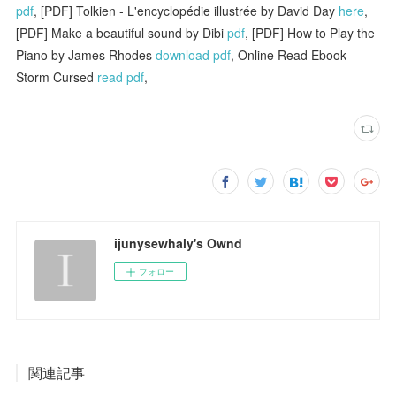
pdf
, [PDF] Tolkien - L'encyclopédie illustrée by David Day
here
,
[PDF] Make a beautiful sound by Dibi
pdf
, [PDF] How to Play the
Piano by James Rhodes
download pdf
, Online Read Ebook
Storm Cursed
read pdf
,
ijunysewhaly's Ownd
フォロー
関連記事