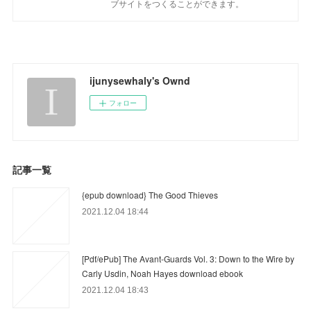
ブサイトをつくることができます。
ijunysewhaly's Ownd
フォロー
記事一覧
{epub download} The Good Thieves
2021.12.04 18:44
[Pdf/ePub] The Avant-Guards Vol. 3: Down to the Wire by
Carly Usdin, Noah Hayes download ebook
2021.12.04 18:43