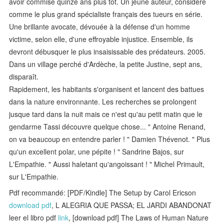
avoir commise quinze ans plus tôt. Un jeune auteur, considéré
comme le plus grand spécialiste français des tueurs en série.
Une brillante avocate, dévouée à la défense d'un homme
victime, selon elle, d'une effroyable injustice. Ensemble, ils
devront débusquer le plus insaisissable des prédateurs. 2005.
Dans un village perché d'Ardèche, la petite Justine, sept ans,
disparaît.
Rapidement, les habitants s'organisent et lancent des battues
dans la nature environnante. Les recherches se prolongent
jusque tard dans la nuit mais ce n'est qu'au petit matin que le
gendarme Tassi découvre quelque chose... " Antoine Renand,
on va beaucoup en entendre parler ! " Damien Thévenot. " Plus
qu'un excellent polar, une pépite ! " Sandrine Bajos, sur
L'Empathie. " Aussi haletant qu'angoissant ! " Michel Primault,
sur L'Empathie.
Pdf recommandé: [PDF/Kindle] The Setup by Carol Ericson
download pdf
, L ALEGRIA QUE PASSA; EL JARDI ABANDONAT
leer el libro pdf
link
, [download pdf] The Laws of Human Nature